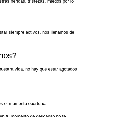
ras heridas, tristezas, miedos por lo
star siempre activos, nos llenamos de
rnos?
uestra vida, no hay que estar agotados
os el momento oportuno.
e en tu momento de descanso no te