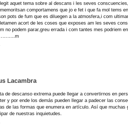
llegit aquet tema sobre al descans i les seves conscuencies
,memoritsan comportamens que jo e fet i que fa mol tems en 
son pots de fum que es diluegen a la atmosfera,i com ultim
etamen acort de les coses que exposes am les seves cons
m no podem parar,greu errada i com tantes mes podriem en-
e………..m
y
us Lacambra
lta de descanso extrema puede llegar a convertirnos en pers
ter y por ende los demás pueden llegar a padecer las conse
as de las formas que enumera en artículo. Así que muchas g
cipar de nuestras inquietudes.
y